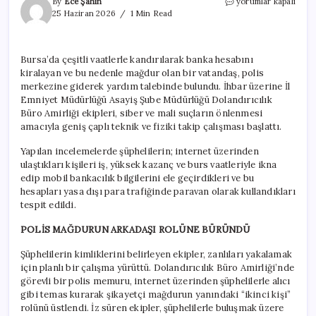
Burs
By
Ece Şahin
yorumlar kapalı
vaadiyle
25 Haziran 2026
1 Min Read
dolandırıcılığa
suç
üstü!
Bursa’da çeşitli vaatlerle kandırılarak banka hesabını
Polis
kiralayan ve bu nedenle mağdur olan bir vatandaş, polis
mağdurun
arkadaşı
merkezine giderek yardım talebinde bulundu. İhbar üzerine İl
kılığına
Emniyet Müdürlüğü Asayiş Şube Müdürlüğü Dolandırıcılık
girdi
Büro Amirliği ekipleri, siber ve mali suçların önlenmesi
için
amacıyla geniş çaplı teknik ve fiziki takip çalışması başlattı.
Yapılan incelemelerde şüphelilerin; internet üzerinden
ulaştıkları kişileri iş, yüksek kazanç ve burs vaatleriyle ikna
edip mobil bankacılık bilgilerini ele geçirdikleri ve bu
hesapları yasa dışı para trafiğinde paravan olarak kullandıkları
tespit edildi.
POLİS MAĞDURUN ARKADAŞI ROLÜNE BÜRÜNDÜ
Şüphelilerin kimliklerini belirleyen ekipler, zanlıları yakalamak
için planlı bir çalışma yürüttü. Dolandırıcılık Büro Amirliği’nde
görevli bir polis memuru, internet üzerinden şüphelilerle alıcı
gibi temas kurarak şikayetçi mağdurun yanındaki “ikinci kişi”
rolünü üstlendi. İz süren ekipler, şüphelilerle buluşmak üzere