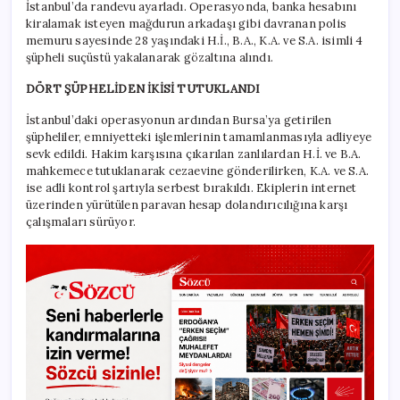
İstanbul’da randevu ayarladı. Operasyonda, banka hesabını
kiralamak isteyen mağdurun arkadaşı gibi davranan polis
memuru sayesinde 28 yaşındaki H.İ., B.A., K.A. ve S.A. isimli 4
şüpheli suçüstü yakalanarak gözaltına alındı.
DÖRT ŞÜPHELİDEN İKİSİ TUTUKLANDI
İstanbul’daki operasyonun ardından Bursa’ya getirilen
şüpheliler, emniyetteki işlemlerinin tamamlanmasıyla adliyeye
sevk edildi. Hakim karşısına çıkarılan zanlılardan H.İ. ve B.A.
mahkemece tutuklanarak cezaevine gönderilirken, K.A. ve S.A.
ise adli kontrol şartıyla serbest bırakıldı. Ekiplerin internet
üzerinden yürütülen paravan hesap dolandırıcılığına karşı
çalışmaları sürüyor.