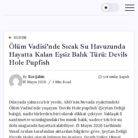
Skip
to
content
EĞITIM
Ölüm Vadisi’nde Sıcak Su Havuzunda
Hayatta Kalan Eşsiz Balık Türü: Devils
Hole Pupfish
Ölüm
By
Ece Şahin
yorumlar kapalı
Vadisi’nde
15 Mayıs 2026
1 Min Read
Sıcak
Su
Havuzunda
Dünyada yalnızca bir yerde, ABD’nin Nevada eyaletindeki
Hayatta
Ölüm Vadisi’nde yaşayan ‘Devils Hole pupfish’ (Şeytan Deliği
Kalan
Eşsiz
balığı), nadir türlerden biri olarak dikkat çekiyor. Yaklaşık 5
Balık
santimetre uzunluğundaki bu minik balık, sadece tek bir su
Türü:
dolu mağarada hayatta kalabiliyor. 15 Mayıs 2026 tarihinde
Devils
Yusuf Arslan tarafından aktarılan bilgilere göre, Şeytan Deliği
Hole
(Devils Hole) olarak bilinen bu mağara, Death Valley Ulusal