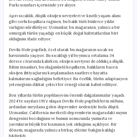
Pupfish
Parkı sınırları içerisinde yer alıyor.
için
Aşırı sıcaklık, düşük oksijen seviyeleri ve kısıtlı yaşam alanı
gibi zorlu koşullara rağmen, bu balık türü binlerce yıldır
varlığını sürdürüyor. Uzmanlar, bu mağaranın, yalnızca bir
omurgalı türün yaşadığı en küçük doğal habitatlardan biri
olduğunu ifade ediyor.
Devils Hole pupfish, özel olarak bu mağaranın sıcak su
havuzunda yaşıyor. Su sıcaklığı yıl boyunca ortalama 34
derece civarında kalırken, oksijen seviyesi de oldukça düşük.
Bilim insanları, bu olağanüstü koşulların, balıkların bazen
oksijen ihtiyaçlarını karşılamadan saatlerce hayatta
kalmalarını sağladığını belirtiyor. Bu özellik, türün adaptasyon
yeteneğinin dikkat çekici bir örneği olarak kabul ediliyor.
Son yıllarda türün popülasyonu önemli dalgalanmalar yaşadı.
2024’te sayıları 191’e ulaşan Devils Hole pupfish’lerin nüfusu,
ardından meydana gelen depremler nedeniyle hızla düştü.
Uzmanlar, California merkezli depremlerin mağaradaki suyun
dengesini bozduğunu ve bunun sonucunda yumurta ve
yavruların büyük bir kısmının yok olduğunu açıklıyor. Bir
dönem, mağarada yalnızca birkaç düzine balığın kaldığı
bildirildi.