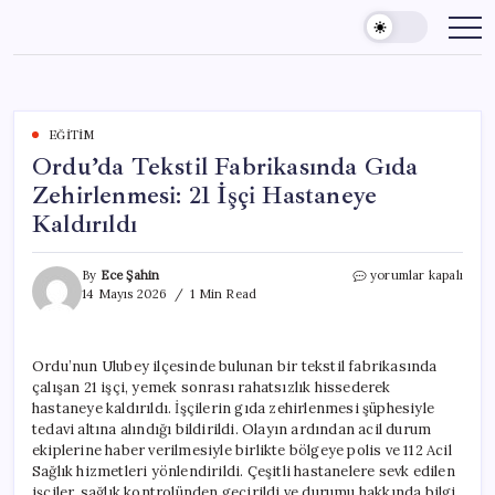
Skip
to
content
EĞITIM
Ordu’da Tekstil Fabrikasında Gıda
Zehirlenmesi: 21 İşçi Hastaneye
Kaldırıldı
Ordu’da
By
Ece Şahin
yorumlar kapalı
Tekstil
14 Mayıs 2026
1 Min Read
Fabrikasında
Gıda
Zehirlenmesi:
Ordu’nun Ulubey ilçesinde bulunan bir tekstil fabrikasında
21
çalışan 21 işçi, yemek sonrası rahatsızlık hissederek
İşçi
Hastaneye
hastaneye kaldırıldı. İşçilerin gıda zehirlenmesi şüphesiyle
Kaldırıldı
tedavi altına alındığı bildirildi. Olayın ardından acil durum
için
ekiplerine haber verilmesiyle birlikte bölgeye polis ve 112 Acil
Sağlık hizmetleri yönlendirildi. Çeşitli hastanelere sevk edilen
işçiler, sağlık kontrolünden geçirildi ve durumu hakkında bilgi