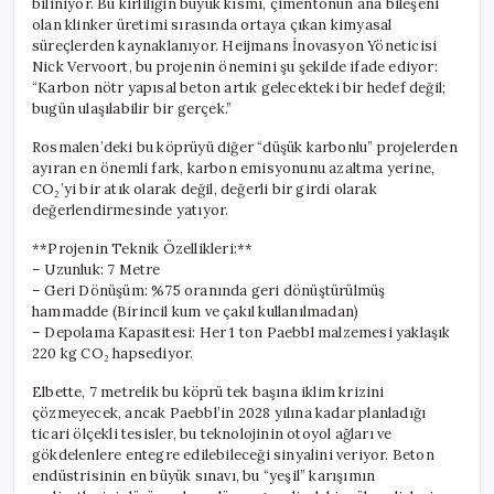
biliniyor. Bu kirliliğin büyük kısmı, çimentonun ana bileşeni
olan klinker üretimi sırasında ortaya çıkan kimyasal
süreçlerden kaynaklanıyor. Heijmans İnovasyon Yöneticisi
Nick Vervoort, bu projenin önemini şu şekilde ifade ediyor:
“Karbon nötr yapısal beton artık gelecekteki bir hedef değil;
bugün ulaşılabilir bir gerçek.”
Rosmalen’deki bu köprüyü diğer “düşük karbonlu” projelerden
ayıran en önemli fark, karbon emisyonunu azaltma yerine,
CO₂’yi bir atık olarak değil, değerli bir girdi olarak
değerlendirmesinde yatıyor.
**Projenin Teknik Özellikleri:**
– Uzunluk: 7 Metre
– Geri Dönüşüm: %75 oranında geri dönüştürülmüş
hammadde (Birincil kum ve çakıl kullanılmadan)
– Depolama Kapasitesi: Her 1 ton Paebbl malzemesi yaklaşık
220 kg CO₂ hapsediyor.
Elbette, 7 metrelik bu köprü tek başına iklim krizini
çözmeyecek, ancak Paebbl’in 2028 yılına kadar planladığı
ticari ölçekli tesisler, bu teknolojinin otoyol ağları ve
gökdelenlere entegre edilebileceği sinyalini veriyor. Beton
endüstrisinin en büyük sınavı, bu “yeşil” karışımın