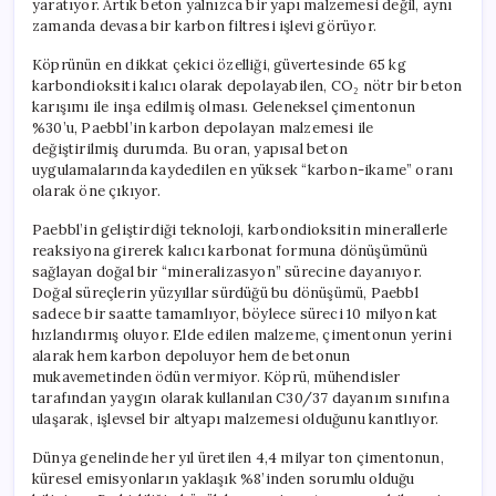
yaratıyor. Artık beton yalnızca bir yapı malzemesi değil, aynı
Olmayabilir
zamanda devasa bir karbon filtresi işlevi görüyor.
için
Köprünün en dikkat çekici özelliği, güvertesinde 65 kg
karbondioksiti kalıcı olarak depolayabilen, CO₂ nötr bir beton
karışımı ile inşa edilmiş olması. Geleneksel çimentonun
%30’u, Paebbl’in karbon depolayan malzemesi ile
değiştirilmiş durumda. Bu oran, yapısal beton
uygulamalarında kaydedilen en yüksek “karbon-ikame” oranı
olarak öne çıkıyor.
Paebbl’in geliştirdiği teknoloji, karbondioksitin minerallerle
reaksiyona girerek kalıcı karbonat formuna dönüşümünü
sağlayan doğal bir “mineralizasyon” sürecine dayanıyor.
Doğal süreçlerin yüzyıllar sürdüğü bu dönüşümü, Paebbl
sadece bir saatte tamamlıyor, böylece süreci 10 milyon kat
hızlandırmış oluyor. Elde edilen malzeme, çimentonun yerini
alarak hem karbon depoluyor hem de betonun
mukavemetinden ödün vermiyor. Köprü, mühendisler
tarafından yaygın olarak kullanılan C30/37 dayanım sınıfına
ulaşarak, işlevsel bir altyapı malzemesi olduğunu kanıtlıyor.
Dünya genelinde her yıl üretilen 4,4 milyar ton çimentonun,
küresel emisyonların yaklaşık %8’inden sorumlu olduğu