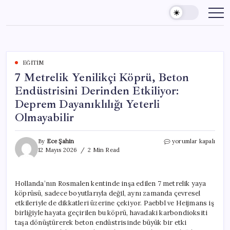
Skip
to
content
EĞITIM
7 Metrelik Yenilikçi Köprü, Beton
Endüstrisini Derinden Etkiliyor:
Deprem Dayanıklılığı Yeterli
Olmayabilir
7
By
Ece Şahin
yorumlar kapalı
Metrelik
12 Mayıs 2026
2 Min Read
Yenilikçi
Köprü,
Beton
Hollanda’nın Rosmalen kentinde inşa edilen 7 metrelik yaya
Endüstrisini
köprüsü, sadece boyutlarıyla değil, aynı zamanda çevresel
Derinden
Etkiliyor:
etkileriyle de dikkatleri üzerine çekiyor. Paebbl ve Heijmans iş
Deprem
birliğiyle hayata geçirilen bu köprü, havadaki karbondioksiti
Dayanıklılığı
taşa dönüştürerek beton endüstrisinde büyük bir etki
Yeterli