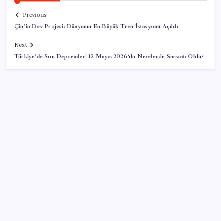
Previous
Çin’in Dev Projesi: Dünyanın En Büyük Tren İstasyonu Açıldı
Next
Türkiye’de Son Depremler! 12 Mayıs 2026’da Nerelerde Sarsıntı Oldu?
SON YAZILAR
Gemini’da Deprem: Google Yapay Zeka Yönetimi
Yeniden Şekilleniyor
Google Assistant Android Telefonlardan Kaldırılıyor