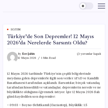
Skip
to
content
EĞITIM
Türkiye’de Son Depremler! 12 Mayıs
2026’da Nerelerde Sarsıntı Oldu?
Türkiye’de
By
Ece Şahin
yorumlar kapalı
Son
12 Mayıs 2026
1 Min Read
Depremler!
12
Mayıs
12 Mayıs 2026 tarihinde Türkiye’nin çeşitli bölgelerinde
2026’da
meydana gelen depremlerle ilgili son veriler AFAD ve Kandilli
Nerelerde
Sarsıntı
Rasathanesi tarafından açıklandı. Sarsıntılar, birçok vatandaş
Oldu?
tarafından hissedildi ve vatandaşlar, depremlerin nerede ve ne
için
büyüklükte olduğunu öğrenmek istiyor. İşte 12 Mayıs 2026 Salı
günü kaydedilen son depremler:
– 09:03 – Boyno-Sehitkamil (Gaziantep), Büyüklük: 1.5