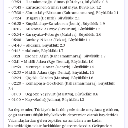
– 07:54 – Hacıahmetoğlu-Simav (Kütahya), Büyüklük: 0.8
– 07:43 – Karacaören-Simav (Kütahya), Büyüklük: 1.2
– 07:36 – Sünnetköy-Elbistan (Kahramanmaraş), Büyüklük: 2.1
– 07:24 – Irlıganlı (Denizli), Büyüklük: 2.1
– 06:25 – Küçükbahçe-Karaburun (İzmir), Büyüklük: 1.9
– 06:07 – Atlıkonak-Aziziye (Erzurum), Büyüklük: 1.2
– 05:54 – Karşıyaka-Püturge (Malatya), Büyüklük: 2.6
– 05:08 – Buzkoy-Niksar (Tokat), Büyüklük: 1.4
– 04:40 – Akdeniz, Büyüklük: 2.3
– 04:13 – Akdeniz, Büyüklük: 1.7
– 03:21 – Esence-Afşin (Kahramanmaraş), Büyüklük: 1.7
– 03:11 – Midilli Adası (Ege Denizi), Büyüklük: 1.0
– 02:59 – Menteşe-Honaz (Denizli), Büyüklük: 1.5
– 02:33 – Midilli Adası (Ege Denizi), Büyüklük: 1.5
– 02:24 – Çiçekli-Gördes (Manisa), Büyüklük: 1.6
– 02:20 – Kemalpaşa-Gökbelen (Kahramanmaraş), Büyüklük:
2.4
– 01:09 – Uçgoze-Yeşilyurt (Malatya), Büyüklük: 0.6
– 01:00 – Kup-Aladağ (Adana), Büyüklük: 1.3
Bu depremler, Türkiye’nin farklı yerlerinde meydana gelirken,
çoğu sarsıntı düşük büyüklükteki depremler olarak kaydedildi.
Vatandaşlardan gelen tepkiler, sarsıntıların ne kadar
hissedildiğine dair farklılıklar göstermektedir. Gelişmeleri